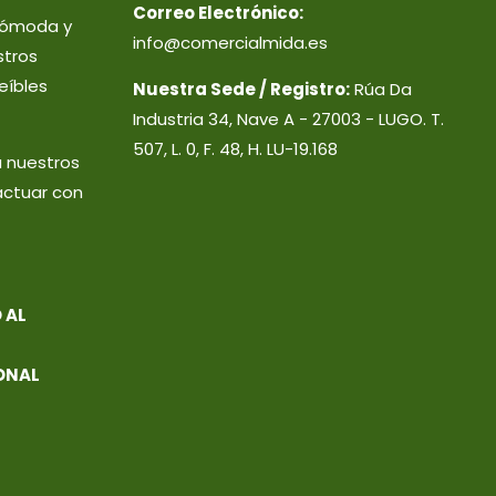
Correo Electrónico:
 cómoda y
info@comercialmida.es
stros
eíbles
Nuestra Sede / Registro:
Rúa Da
Industria 34, Nave A - 27003 - LUGO. T.
507, L. 0, F. 48, H. LU-19.168
a nuestros
actuar con
 AL
ONAL