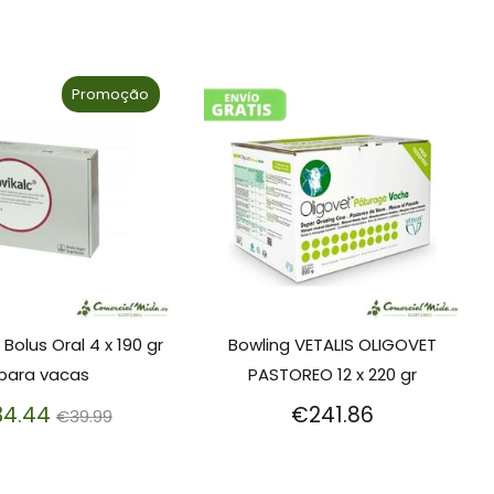
Promoção
Bolus Oral 4 x 190 gr
Bowling VETALIS OLIGOVET
para vacas
PASTOREO 12 x 220 gr
Preço
4.44
€241.86
€39.99
normal