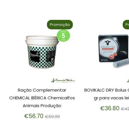
Promoção
P
Ração Complementar
BOVIKALC DRY Bolus O
CHEMICAL IBÉRICA Chemicalfos
gr para vacas le
Animais Produção
Pr
€36.80
€42
Preço
no
€56.70
€59.99
normal