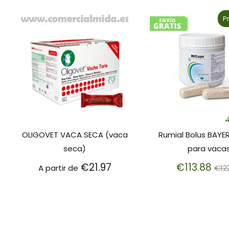
P
OLIGOVET VACA SECA (vaca
Rumial Bolus BAYE
seca)
para vaca
Pr
€21.97
€113.88
A partir de
€12
no