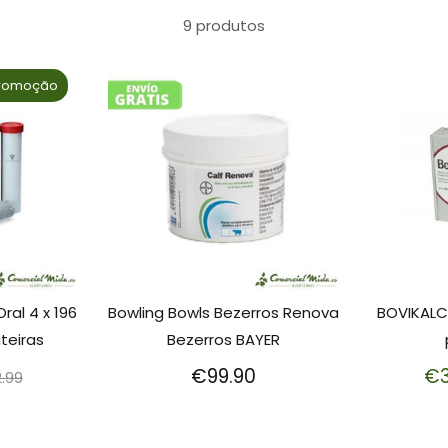
9 produtos
romoção
ral 4 x 196
Bowling Bowls Bezerros Renova
BOVIKALC 
iteiras
Bezerros BAYER
eço
€99.90
€3
.99
rmal