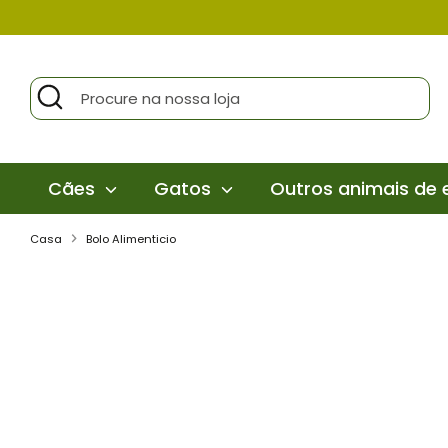
Pular
para
o
Procurar
Procure
conteúdo
na
nossa
loja
Cães
Gatos
Outros animais de
Casa
Bolo Alimenticio