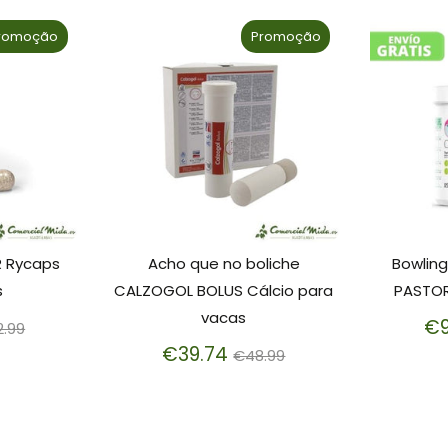
romoção
Promoção
R Rycaps
Acho que no boliche
Bowling
s
CALZOGOL BOLUS Cálcio para
PASTOR
vacas
eço
€9
2.99
rmal
Preço
€39.74
€48.99
normal