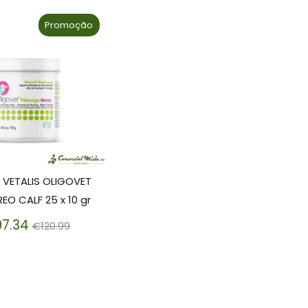
Promoção
 VETALIS OLIGOVET
EO CALF 25 x 10 gr
Preço
7.34
€120.99
normal