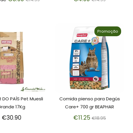
normal
normal
Promoção
 DO PAÍS Pet Muesli
Comida pienso para Degús
Grande 17Kg
Care+ 700 gr BEAPHAR
Preço
€30.90
€11.25
€18.95
normal