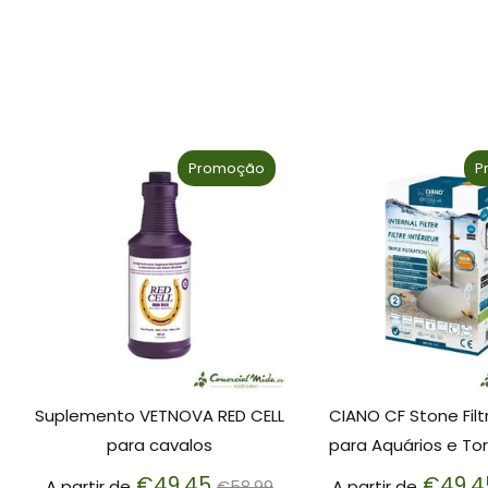
Promoção
P
Suplemento VETNOVA RED CELL
CIANO CF Stone Filt
para cavalos
para Aquários e To
Preço
€49.45
€49.4
A partir de
€58.99
A partir de