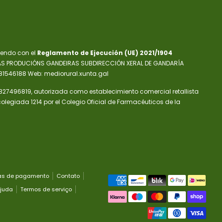
iendo con el
Reglamento de Ejecución (UE) 2021/1904
NAS PRODUCIÓNS GANDEIRAS SUBDIRECCIÓN XERAL DE GANDARÍA
81546188 Web: mediorural.xunta.gal
 B27496819, autorizada como establecimiento comercial retallista
egiada 1214 por el Colegio Oficial de Farmacéuticos de la
Métodos
as de pagamento
Contato
de
Ajuda
Termos de serviço
pagamento
aceitos