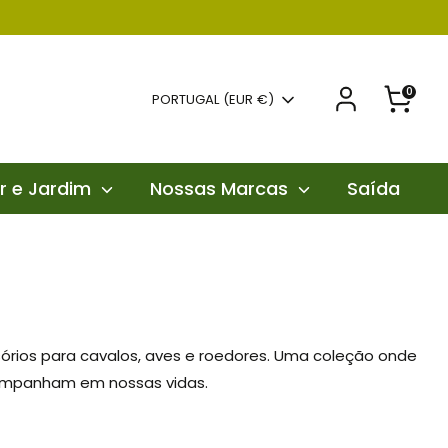
0
Moeda
PORTUGAL (EUR €)
r e Jardim
Nossas Marcas
Saída
órios para cavalos, aves e roedores. Uma coleção onde
companham em nossas vidas.