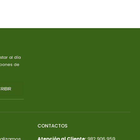
tar al día
upones de
RIBIR
CONTACTOS
ealizamos
Atención al Cliente:
982 906 959