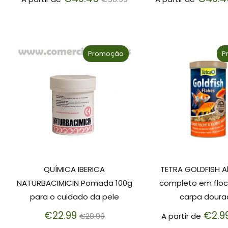
normal
Promoção
P
QUÍMICA IBERICA
TETRA GOLDFISH A
NATURBACIMICIN Pomada 100g
completo em floc
para o cuidado da pele
carpa doura
Preço
€22.99
€2.9
€28.99
A partir de