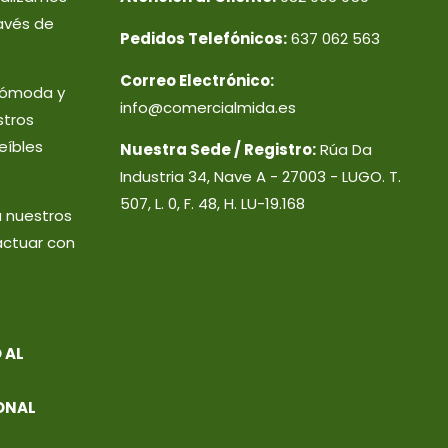
avés de
Pedidos Telefónicos:
637 062 563
Correo Electrónico:
 cómoda y
info@comercialmida.es
stros
eíbles
Nuestra Sede / Registro:
Rúa Da
Industria 34, Nave A - 27003 - LUGO. T.
507, L. 0, F. 48, H. LU-19.168
a nuestros
actuar con
 AL
ONAL