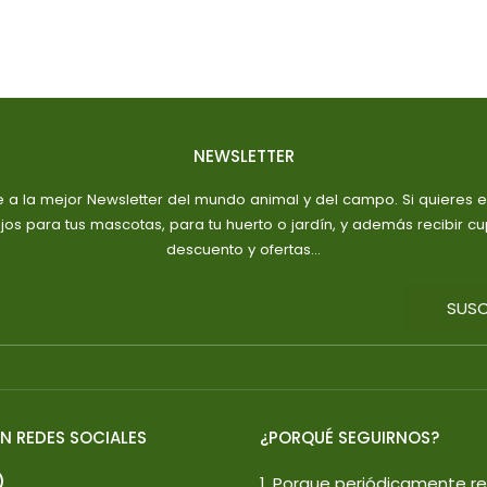
normal
normal
NEWSLETTER
e a la mejor Newsletter del mundo animal y del campo. Si quieres es
jos para tus mascotas, para tu huerto o jardín, y además recibir c
descuento y ofertas...
SUSC
N REDES SOCIALES
¿PORQUÉ SEGUIRNOS?
1. Porque periódicamente r