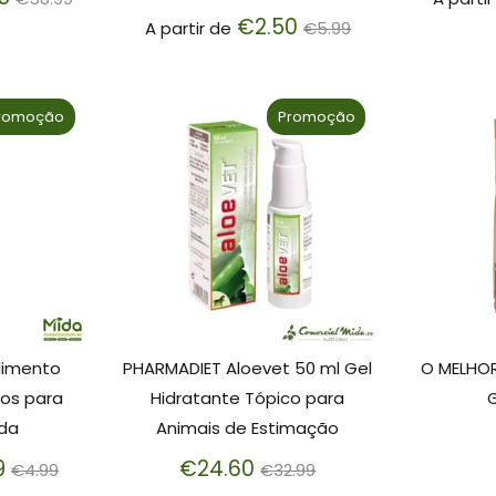
normal
Preço
€2.50
A partir de
€5.99
normal
romoção
Promoção
limento
PHARMADIET Aloevet 50 ml Gel
O MELHOR
os para
Hidratante Tópico para
da
Animais de Estimação
Preço
Preço
9
€24.60
€4.99
€32.99