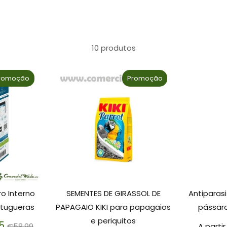
10 produtos
romoção
Promoção
ro Interno
SEMENTES DE GIRASSOL DE
Antiparas
rtugueras
PAPAGAIO KIKI para papagaios
pássar
e periquitos
Preço
5
€58.99
A parti