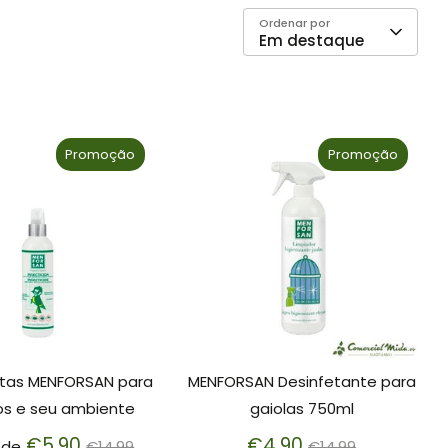
Ordenar por
Em destaque
Promoção
Promoção
itas MENFORSAN para
MENFORSAN Desinfetante para
os e seu ambiente
gaiolas 750ml
Preço
Preço
€5.90
€4.90
r de
€14.99
€14.99