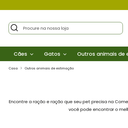
Pular
para
o
Procurar
Procure
conteúdo
na
nossa
loja
Cães
Gatos
Outros animais de
Casa
Outros animais de estimação
Encontre a ração e ração que seu pet precisa na Come
você pode encontrar o mel