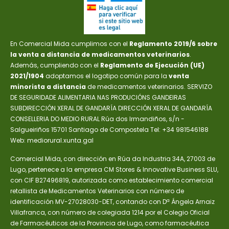
En Comercial Mida cumplimos con el
Reglamento 2019/6 sobre
la venta a distancia de medicamentos veterinarios
.
Además, cumpliendo con el
Reglamento de Ejecución (UE)
2021/1904
adoptamos el logotipo común para la
venta
minorista a distancia
de medicamentos veterinarios. SERVIZO
DE SEGURIDADE ALIMENTARIA NAS PRODUCIÓNS GANDEIRAS
SUBDIRECCIÓN XERAL DE GANDARÍA DIRECCIÓN XERAL DE GANDARÍA
CONSELLERIA DO MEDIO RURAL Rúa dos Irmandiños, s/n -
Salgueiriños 15701 Santiago de Compostela Tel: +34 981546188
Web: mediorural.xunta.gal
Comercial Mida, con dirección en Rúa da Industria 34A, 27003 de
Lugo, pertenece a la empresa CM Stores & Innovative Business SLU,
con CIF B27496819, autorizada como establecimiento comercial
retallista de Medicamentos Veterinarios con número de
identificación MV-27028030-DET, contando con Dª Ángela Arnaiz
Villafranca, con número de colegiada 1214 por el Colegio Oficial
de Farmacéuticos de la Provincia de Lugo, como farmacéutica