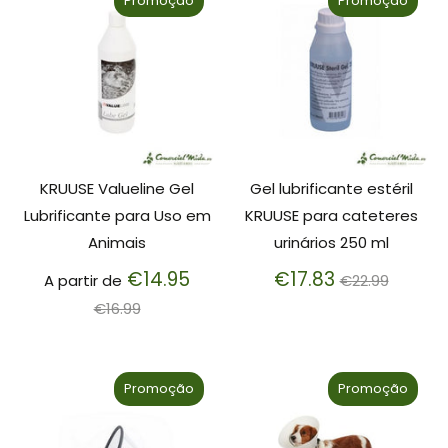
Promoção
Promoção
KRUUSE Valueline Gel
Gel lubrificante estéril
Lubrificante para Uso em
KRUUSE para cateteres
Animais
urinários 250 ml
Preço
Preço
€14.95
€17.83
A partir de
€22.99
normal
normal
€16.99
Promoção
Promoção