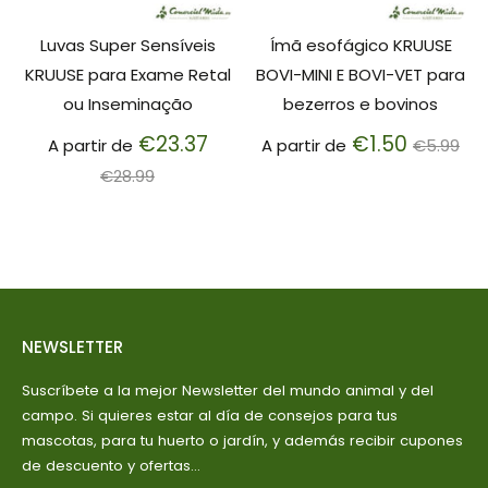
Luvas Super Sensíveis
Ímã esofágico KRUUSE
KRUUSE para Exame Retal
BOVI-MINI E BOVI-VET para
ou Inseminação
bezerros e bovinos
Preço
Preço
€23.37
€1.50
A partir de
A partir de
€5.99
normal
normal
€28.99
NEWSLETTER
Suscríbete a la mejor Newsletter del mundo animal y del
campo. Si quieres estar al día de consejos para tus
mascotas, para tu huerto o jardín, y además recibir cupones
de descuento y ofertas...