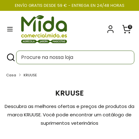
Pular
ENVÍO GRATIS DESDE 59 € - ENTREGA EN 24/48 HORAS
Moeda
para
PORTUGAL (EUR €)
o
0
conteúdo
Procurar
Procure
na
nossa
Procurar
Fechar
Procure
loja
na
nossa
Casa
KRUUSE
loja
KRUUSE
Descubra as melhores ofertas e preços de produtos da
marca KRUUSE. Você pode encontrar um catálogo de
suprimentos veterinários