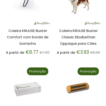
Coleira KRUUSE Buster
Coleira KRUUSE Buster
Comfort com borda de
Classic Elizabethan
borracha
Oppaque para Cães
Preço
Preço
€6.77
€3.93
A partir de
€7.99
A partir de
€6.99
normal
normal
Promoção
Promoção