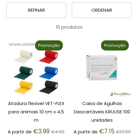
REFINAR
ORDENAR
10 produtos
Promoção
Promoção
Atadura flexível VET-FLEX
Caixa de Agulhas
para animais 10 cm x 4,5
Descartáveis KRUUSE 100
m
unidades
Preço
Preço
€3.99
€7.15
A partir de
€4.99
A partir de
€10.99