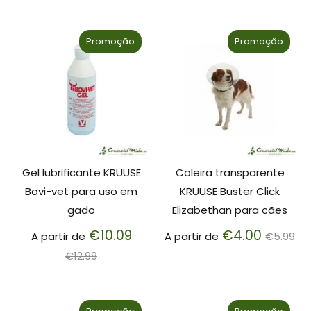
normal
normal
Promoção
Promoção
Gel lubrificante KRUUSE
Coleira transparente
Bovi-vet para uso em
KRUUSE Buster Click
gado
Elizabethan para cães
Preço
Preço
€10.09
€4.00
A partir de
A partir de
€5.99
normal
normal
€12.99