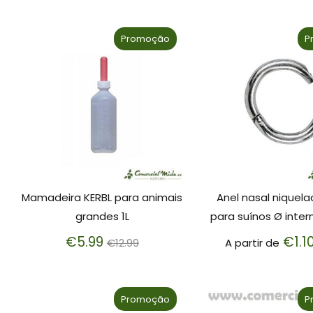
Promoção
P
Mamadeira KERBL para animais
Anel nasal niquela
grandes 1L
para suínos Ø inte
Preço
€5.99
€1.1
€12.99
A partir de
normal
Promoção
P