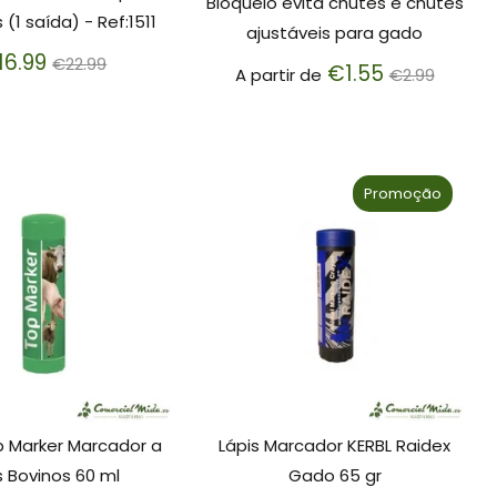
Bloqueio evita chutes e chutes
 (1 saída) - Ref:1511
ajustáveis para gado
Preço
16.99
€22.99
Preço
€1.55
A partir de
€2.99
normal
normal
Promoção
p Marker Marcador a
Lápis Marcador KERBL Raidex
s Bovinos 60 ml
Gado 65 gr