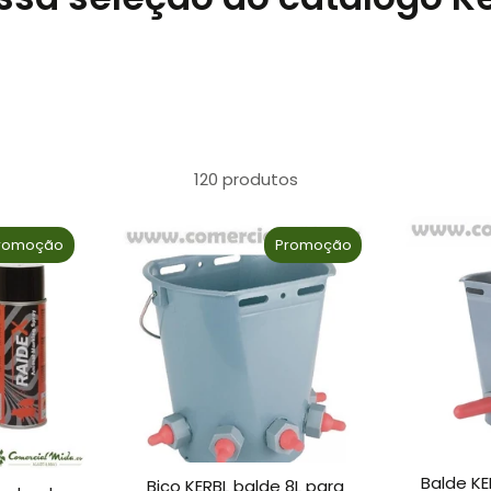
120 produtos
romoção
Promoção
Balde KE
Bico KERBL balde 8L para