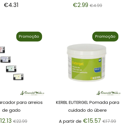
Preço
€4.31
€2.99
€4.99
normal
Promoção
Promoção
arcador para arreios
KERBL EUTERGEL Pomada para
de gado
cuidado do úbere
Preço
Preço
12.13
€15.57
€22.99
A partir de
€17.99
normal
normal