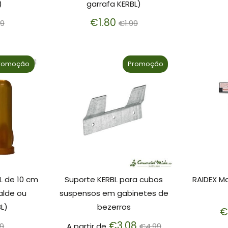
)
garrafa KERBL)
ço
Preço
€1.80
99
€1.99
mal
normal
romoção
Promoção
L de 10 cm
Suporte KERBL para cubos
RAIDEX M
alde ou
suspensos em gabinetes de
L)
bezerros
€
eço
Preço
€3.08
99
A partir de
€4.99