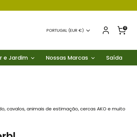
0
Moeda
PORTUGAL (EUR €)
r e Jardim
Nossas Marcas
Saída
o, cavalos, animais de estimação, cercas AKO e muito
rbl