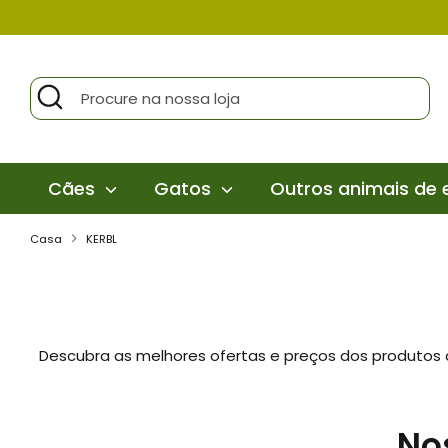
Pular
para
o
Procurar
Procure
conteúdo
na
nossa
loja
Cães
Gatos
Outros animais de
Casa
KERBL
Descubra as melhores ofertas e preços dos produtos 
No