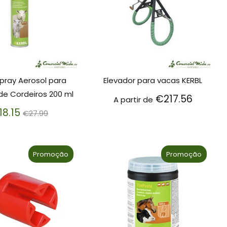
Spray Aerosol para
Elevador para vacas KERBL
e Cordeiros 200 ml
€217.56
A partir de
Preço
18.15
€27.99
normal
Promoção
Promoção