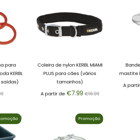
Coleira de nylon KERBL MIAMI
Bande
ha para
PLUS para cães (vários
mastite 
roda KERBL
tamanhos)
 saídas)
A parti
Preço
eço
€7.99
A partir de
€16.99
99
normal
rmal
romoção
Promoção