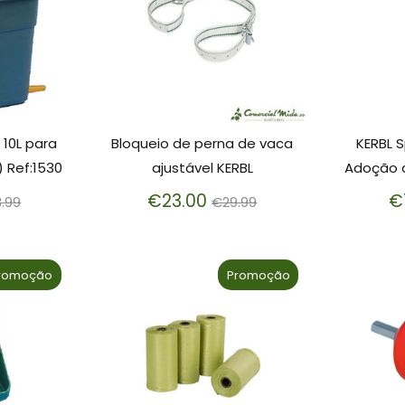
 10L para
Bloqueio de perna de vaca
KERBL 
) Ref:1530
ajustável KERBL
Adoção d
eço
Preço
€23.00
€
.99
€29.99
rmal
normal
romoção
Promoção