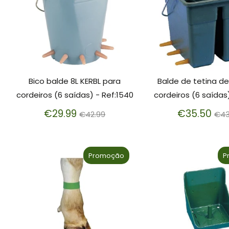
Bico balde 8L KERBL para
Balde de tetina de
cordeiros (6 saídas) - Ref:1540
cordeiros (6 saídas
Preço
Pr
€29.99
€35.50
€42.99
€43
normal
no
Promoção
P