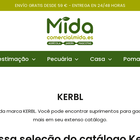
ENVÍO GRATIS DESDE 59 € - ENTREGA EN 24/48 HORAS
 estimação
Pecuária
Casa
Poma
KERBL
da marca KERBL. Você pode encontrar suprimentos para gad
mais em seu extenso catálogo.
ssa seleção do catálogo Ke