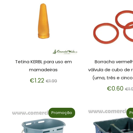
Tetina KERBL para uso em
Borracha vermel
mamadeiras
válvula de cubo de 
(uma, três e cinco
Preço
€1.22
€1.99
normal
Pr
€0.60
€1.
no
Promoção
P