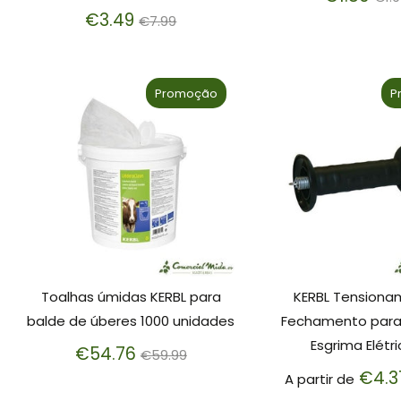
Preço
no
€3.49
€7.99
normal
Promoção
P
Toalhas úmidas KERBL para
KERBL Tensiona
balde de úberes 1000 unidades
Fechamento para 
Esgrima Elétr
Preço
€54.76
€59.99
normal
€4.3
A partir de