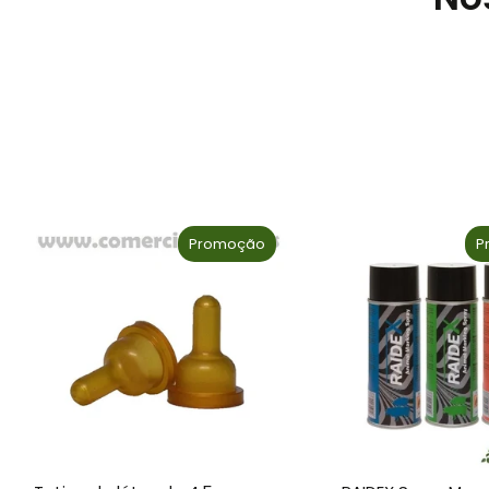
Promoção
P