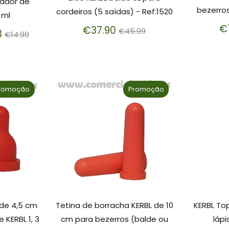
cador de
bezerros
cordeiros (5 saídas) - Ref:1520
 ml
€
Preço
€37.90
€45.99
Preço
3
€14.99
normal
normal
romoção
Promoção
 de 4,5 cm
Tetina de borracha KERBL de 10
KERBL To
 KERBL 1, 3
cm para bezerros (balde ou
lápi