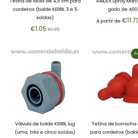
Tetina de látex de 4,5 cm para
RAIDEX Spray Mar
cordeiros (balde KERBL 3 e 5
gado de 400
saídas)
€11.7
A partir de
Preço
€1.05
€1.99
normal
P
Válvula de balde KERBL lug
Tetina de borracha
(uma, três e cinco saídas)
para cordeiros (balde