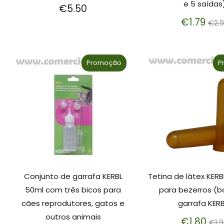
e 5 saídas
€5.50
Pre
€1.79
€2.
nor
Promoção
P
Conjunto de garrafa KERBL
Tetina de látex KERB
50ml com três bicos para
para bezerros (b
cães reprodutores, gatos e
garrafa KERB
outros animais
Pr
€1.80
€1.