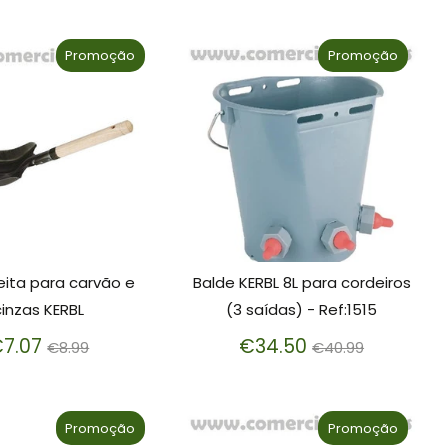
Promoção
Promoção
eita para carvão e
Balde KERBL 8L para cordeiros
cinzas KERBL
(3 saídas) - Ref:1515
Preço
Preço
7.07
€34.50
€8.99
€40.99
normal
normal
Promoção
Promoção