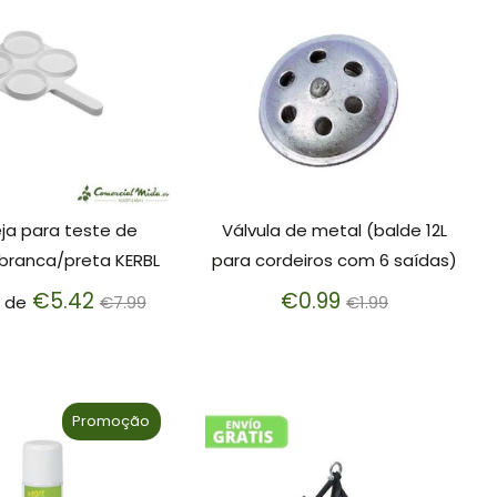
ja para teste de
Válvula de metal (balde 12L
branca/preta KERBL
para cordeiros com 6 saídas)
Preço
Preço
€5.42
€0.99
r de
€7.99
€1.99
normal
normal
Promoção