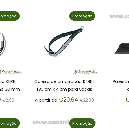
normal
romoção
Promoção
do KERBL
Coleira de amarração KERBL
Pá estr
rno 30 mm
130 cm x 4 cm para vacas
Preço
Preço
0
€20.64
€
€2.99
A partir de
€22.99
normal
normal
romoção
Promoção