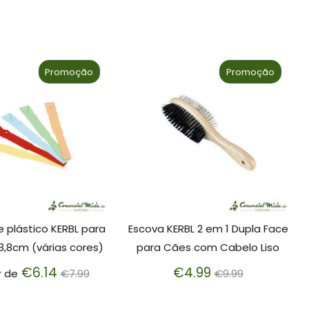
Promoção
Promoção
e plástico KERBL para
Escova KERBL 2 em 1 Dupla Face
,8cm (várias cores)
para Cães com Cabelo Liso
Preço
Preço
€6.14
€4.99
r de
€7.99
€9.99
normal
normal