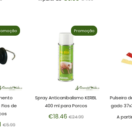
rmal
normal
romoção
Promoção
mento
Spray Anticanibalismo KERBL
Pulseira d
Fios de
400 ml para Porcos
gado 37x3
icos
Preço
€18.46
€24.99
A parti
Preço
normal
1
€5.99