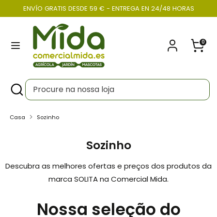
Pular
ENVÍO GRATIS DESDE 59 € - ENTREGA EN 24/48 HORAS
Moeda
para
PORTUGAL (EUR €)
o
0
conteúdo
Procurar
Procure
na
nossa
Procurar
Fechar
Procure
loja
na
nossa
Casa
Sozinho
loja
Sozinho
Descubra as melhores ofertas e preços dos produtos da
marca SOLITA na Comercial Mida.
Nossa seleção do