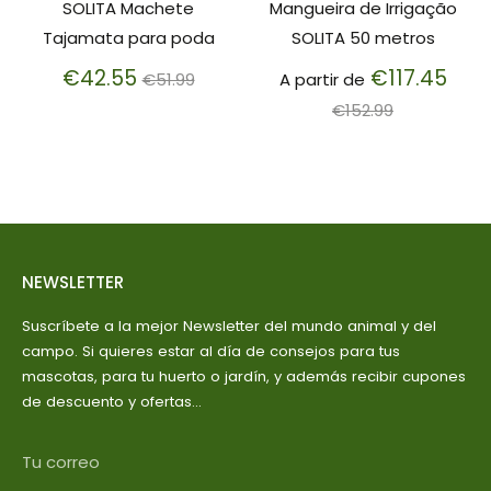
SOLITA Machete
Mangueira de Irrigação
Tajamata para poda
SOLITA 50 metros
Preço
Pre
€42.55
€117.45
€51.99
A partir de
normal
nor
€152.99
NEWSLETTER
Suscríbete a la mejor Newsletter del mundo animal y del
campo. Si quieres estar al día de consejos para tus
mascotas, para tu huerto o jardín, y además recibir cupones
de descuento y ofertas...
Tu correo