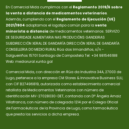
En Comercial Mida cumplimos con el
Reglamento 2019/6 sobre
la venta a distancia de medicamentos veterinarios
.
Además, cumpliendo con el
Reglamento de Ejecución (UE)
2021/1904
adoptamos el logotipo común para la
venta
minorista a distancia
de medicamentos veterinarios. SERVIZO
DE SEGURIDADE ALIMENTARIA NAS PRODUCIÓNS GANDEIRAS
SUBDIRECCIÓN XERAL DE GANDARÍA DIRECCIÓN XERAL DE GANDARÍA
CONSELLERIA DO MEDIO RURAL Rúa dos Irmandiños, s/n -
Salgueiriños 15701 Santiago de Compostela Tel: +34 981546188
Web: mediorural.xunta.gal
Comercial Mida, con dirección en Rúa da Industria 34A, 27003 de
Lugo, pertenece a la empresa CM Stores & Innovative Business SLU,
con CIF B27496819, autorizada como establecimiento comercial
retallista de Medicamentos Veterinarios con número de
identificación MV-27028030-DET, contando con Dª Ángela Arnaiz
Villafranca, con número de colegiada 1214 por el Colegio Oficial
de Farmacéuticos de la Provincia de Lugo, como farmacéutica
que presta los servicios a dicha empresa.