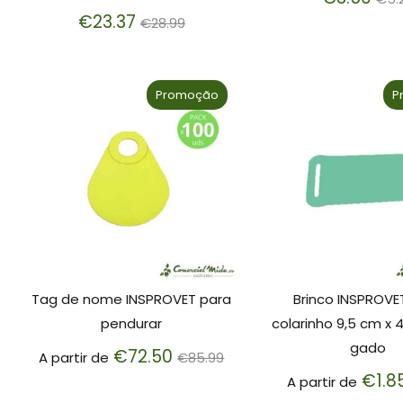
Preço
no
€23.37
€28.99
normal
Promoção
P
Tag de nome INSPROVET para
Brinco INSPROVE
pendurar
colarinho 9,5 cm x 
gado
Preço
€72.50
A partir de
€85.99
normal
€1.8
A partir de