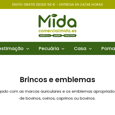
ENVÍO GRATIS DESDE 59 € - ENTREGA EN 24/48 HORAS
 estimação
Pecuária
Casa
Poma
Brincos e emblemas
gado com as marcas auriculares e os emblemas apropriados.
de bovinos, ovinos, caprinos ou bovinos.