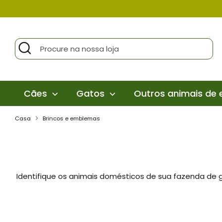
Pular
para
o
Procurar
Procure
conteúdo
na
nossa
loja
Cães
Gatos
Outros animais de
Casa
Brincos e emblemas
Identifique os animais domésticos de sua fazenda de 