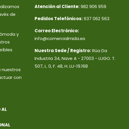
ealizamos
Atención al Cliente:
982 906 959
avés de
Pedidos Telefónicos:
637 062 563
Correo Electrónico:
 cómoda y
info@comercialmida.es
stros
eíbles
Nuestra Sede / Registro:
Rúa Da
Industria 34, Nave A - 27003 - LUGO. T.
507, L. 0, F. 48, H. LU-19.168
a nuestros
actuar con
 AL
ONAL