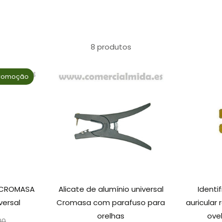
8 produtos
romoção
l CROMASA
Alicate de alumínio universal
Identi
versal
Cromasa com parafuso para
auricular 
orelhas
ove
eço
20