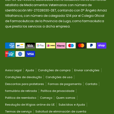
retallista de Medicamentos Veterinarios con número de
identificación MV-27028030-DET, contando con Dª Ángela Arnaiz
Villafranca, con número de colegiada 1214 por el Colegio Oficial
de Farmacéuticos de la Provincia de Lugo, como farmacéutica
que presta los servicios a dicha empresa.
Métodos
de
pagamento
aceitos
Aviso Legal
Ajuda
Condições de compra
Enviar condições
Condições de devolução
Condições de uso
Descontos para protetores
Formas de pagamento
Contato
formulário de retirada
Política de privacidade
Politica de reembolso
Começo
Quem somos
Resolução de litígios online da UE
Subsídios e Ajuda
Termos de serviço
Solicitud de eliminación de cuenta