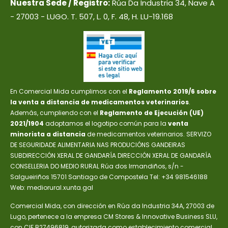
Nuestra Sede / Registro:
Rúa Da Industria 34, Nave A
- 27003 - LUGO. T. 507, L. 0, F. 48, H. LU-19.168
En Comercial Mida cumplimos con el
Reglamento 2019/6 sobre
la venta a distancia de medicamentos veterinarios
.
Además, cumpliendo con el
Reglamento de Ejecución (UE)
2021/1904
adoptamos el logotipo común para la
venta
minorista a distancia
de medicamentos veterinarios. SERVIZO
DE SEGURIDADE ALIMENTARIA NAS PRODUCIÓNS GANDEIRAS
SUBDIRECCIÓN XERAL DE GANDARÍA DIRECCIÓN XERAL DE GANDARÍA
CONSELLERIA DO MEDIO RURAL Rúa dos Irmandiños, s/n -
Salgueiriños 15701 Santiago de Compostela Tel: +34 981546188
Web: mediorural.xunta.gal
Comercial Mida, con dirección en Rúa da Industria 34A, 27003 de
Lugo, pertenece a la empresa CM Stores & Innovative Business SLU,
con CIF B27496819, autorizada como establecimiento comercial