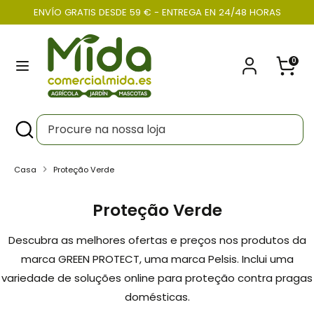
Pular
ENVÍO GRATIS DESDE 59 € - ENTREGA EN 24/48 HORAS
Moeda
para
PORTUGAL (EUR €)
o
0
conteúdo
Procurar
Procure
na
nossa
Procurar
Fechar
Procure
loja
na
nossa
Casa
Proteção Verde
loja
Proteção Verde
Descubra as melhores ofertas e preços nos produtos da
marca GREEN PROTECT, uma marca Pelsis. Inclui uma
variedade de soluções online para proteção contra pragas
domésticas.